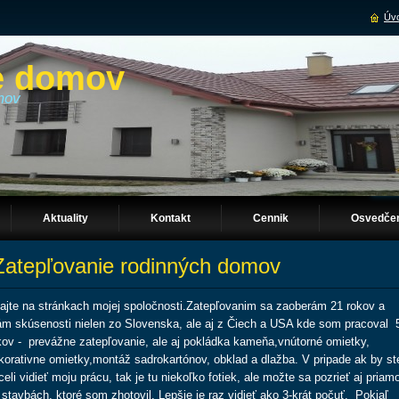
Úvo
e domov
mov
Aktuality
Kontakt
Cennik
Osvedčeni
atepľovanie rodinných domov
tajte na stránkach mojej spoločnosti.Zatepľovanim sa zaoberám 21 rokov a
m skúsenosti nielen zo Slovenska, ale aj z Čiech a USA kde som pracoval 
kov - prevážne zatepľovanie, ale aj pokládka kameňa,vnútorné omietky,
korativne omietky,montáž sadrokartónov, obklad a dlažba. V pripade ak by st
celi vidieť moju prácu, tak je tu niekoľko fotiek, ale možte sa pozrieť aj priam
 stavbách, ktoré som zhotovil. Lepšie je raz vidieť ako 3-krát počuť. Pokiaľ