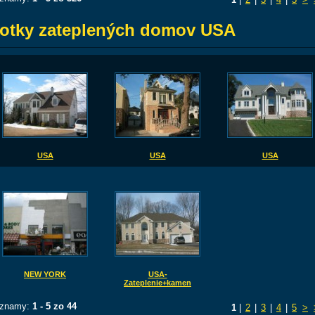
otky zateplených domov USA
USA
USA
USA
NEW YORK
USA-
Zateplenie+kamen
znamy:
1 - 5 zo 44
1
|
2
|
3
|
4
|
5
>