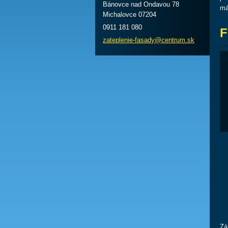
Bánovce nad Ondavou 78
má
Michalovce 07204
0911 181 080
F
zateplen
ie-fasad
y@centru
m.sk
Zá