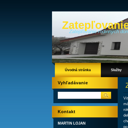
Zatepľovani
Zatepľovanie rodinných do
Úvodná stránka
Služby
Vyhľadávanie
Z
Vi
má
ro
Kontakt
de
ch
MARTIN LOJAN
po