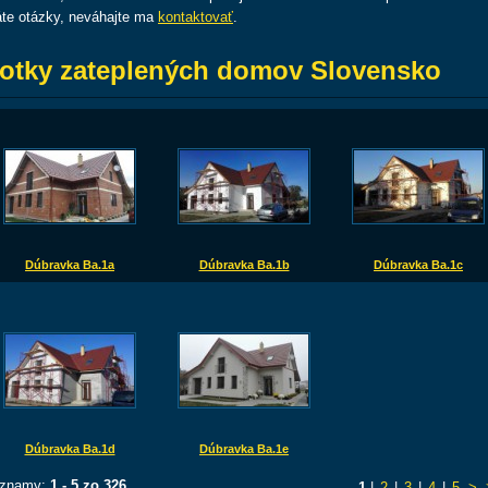
te otázky, neváhajte ma
kontaktovať
.
otky zateplených domov Slovensko
Dúbravka Ba.1a
Dúbravka Ba.1b
Dúbravka Ba.1c
Dúbravka Ba.1d
Dúbravka Ba.1e
znamy:
1 - 5 zo 326
1
|
2
|
3
|
4
|
5
>