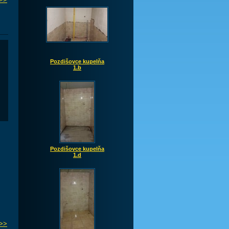
Pozdišovce kupelňa
1.b
Pozdišovce kupelňa
1.d
>>