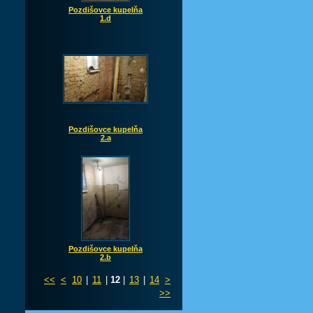
Pozdišovce kupelňa
1.d
Pozdišovce kupelňa
2.a
Pozdišovce kupelňa
2.b
<<
<
10
|
11
|
12
|
13
|
14
>
>>