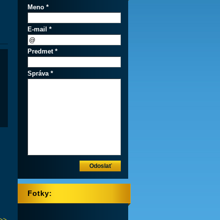
Meno *
E-mail *
Predmet *
Správa *
Fotky:
Omietky,kameň,dlažby,sadrokarton
>>