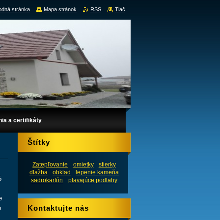
dná stránka
Mapa stránok
RSS
Tlač
a a certifikáty
Štítky
Zatepľovanie
omietky
stierky
dlažba
obklad
lepenie kameňa
5
sadrokartón
plavajúce podlahy
e
Kontaktujte nás
o