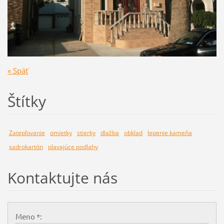
« Späť
Štítky
Zatepľovanie
omietky
stierky
dlažba
obklad
lepenie kameňa
sadrokartón
plavajúce podlahy
Kontaktujte nás
Meno *: