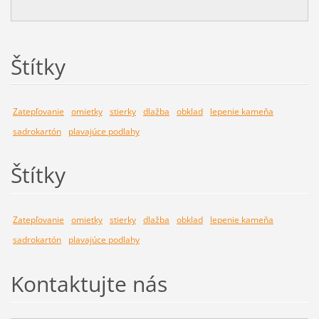
Štítky
Zatepľovanie
omietky
stierky
dlažba
obklad
lepenie kameňa
sadrokartón
plavajúce podlahy
Štítky
Zatepľovanie
omietky
stierky
dlažba
obklad
lepenie kameňa
sadrokartón
plavajúce podlahy
Kontaktujte nás