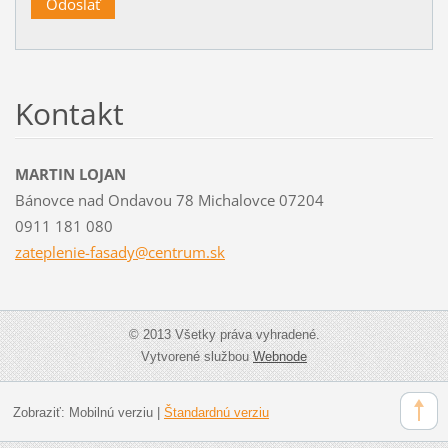
Kontakt
MARTIN LOJAN
Bánovce nad Ondavou 78 Michalovce 07204
0911 181 080
zateplen
ie-fasad
y@centru
m.sk
© 2013 Všetky práva vyhradené.
Vytvorené službou
Webnode
Zobraziť:
Mobilnú verziu
|
Štandardnú verziu