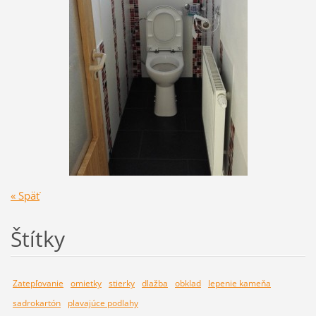
« Späť
Štítky
Zatepľovanie
omietky
stierky
dlažba
obklad
lepenie kameňa
sadrokartón
plavajúce podlahy