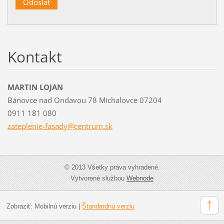
Kontakt
MARTIN LOJAN
Bánovce nad Ondavou 78 Michalovce 07204
0911 181 080
zateplen
ie-fasad
y@centru
m.sk
© 2013 Všetky práva vyhradené.
Vytvorené službou
Webnode
Zobraziť:
Mobilnú verziu
|
Štandardnú verziu