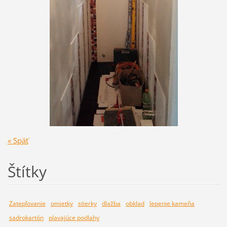
« Späť
Štítky
Zatepľovanie
omietky
stierky
dlažba
obklad
lepenie kameňa
sadrokartón
plavajúce podlahy