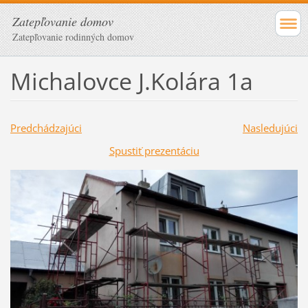
Zatepľovanie domov
Zatepľovanie rodinných domov
Michalovce J.Kolára 1a
Predchádzajúci
Nasledujúci
Spustiť prezentáciu