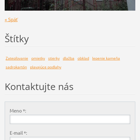
« Späť
Štítky
Zatepľovanie
omietky
stierky
dlažba
obklad
lepenie kameňa
sadrokartón
plavajúce podlahy
Kontaktujte nás
Meno *:
E-mail *: