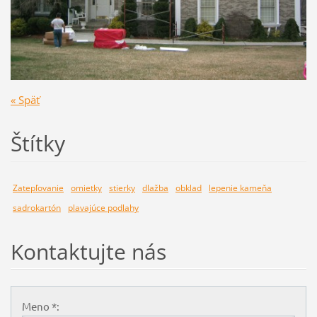
« Späť
Štítky
Zatepľovanie
omietky
stierky
dlažba
obklad
lepenie kameňa
sadrokartón
plavajúce podlahy
Kontaktujte nás
Meno *: