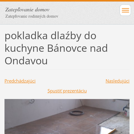
Zatepľovanie domov
Zatepľovanie rodinných domov
pokladka dlaźby do
kuchyne Bánovce nad
Ondavou
Predchádzajúci
Nasledujúci
Spustiť prezentáciu