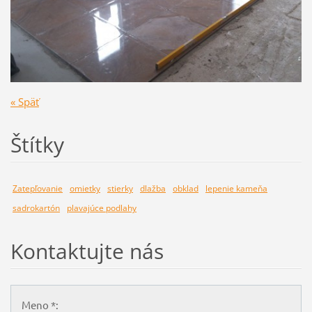
« Späť
Štítky
Zatepľovanie
omietky
stierky
dlažba
obklad
lepenie kameňa
sadrokartón
plavajúce podlahy
Kontaktujte nás
Meno *: